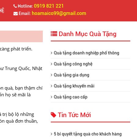
0919 821 221
Hotline:
HỆ
hoamaico99@gmail.com
Email:
Danh Mục Quà Tặng
àng phát triển.
Quà tặng doanh nghiệp phổ thông
Quà tặng công nghệ
hư Trung Quốc, Nhật
Quà tặng gia dụng
Quà tặng khuyến mãi
ón quà, bạn thậm chí
n họ sẽ mãi là
Quà tặng cao cấp
 trị bộ lộ những
Tin Tức Mới
món quà đơn thuần,
5 bí quyết tặng quà cho khách hàng