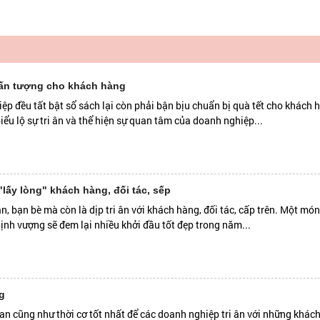
 ấn tượng cho khách hàng
p đều tất bật sổ sách lại còn phải bận bịu chuẩn bị quà tết cho khách h
iểu lộ sự tri ân và thể hiện sự quan tâm của doanh nghiệp...
lấy lòng" khách hàng, đối tác, sếp
ân, bạn bè mà còn là dịp tri ân với khách hàng, đối tác, cấp trên. Một m
ịnh vượng sẽ đem lại nhiều khởi đầu tốt đẹp trong năm...
g
gian cũng như thời cơ tốt nhất để các doanh nghiệp tri ân với những khác