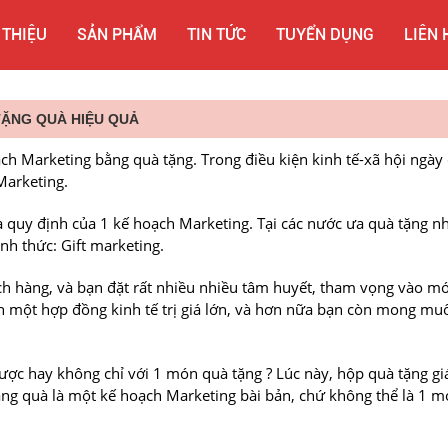
 THIỆU
SẢN PHẨM
TIN TỨC
TUYỂN DỤNG
LIÊN 
ẶNG QUÀ HIỆU QUẢ
h Marketing bằng quà tặng. Trong điều kiện kinh tế-xã hội ngày c
Marketing.
 quy định của 1 kế hoạch Marketing. Tại các nước ưa quà tặng n
nh thức: Gift marketing.
h hàng, và bạn đặt rất nhiều nhiều tâm huyết, tham vọng vào m
n một hợp đồng kinh tế trị giá lớn, và hơn nữa bạn còn mong muố
được hay không chỉ với 1 món quà tặng ? Lúc này, hộp quà tặng giá
Tặng quà là một kế hoạch Marketing bài bản, chứ không thể là 1 