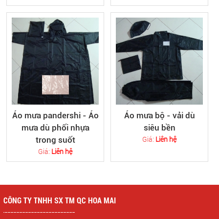
Áo mưa pandershi - Áo
Áo mưa bộ - vải dù
mưa dù phối nhựa
siêu bền
Giá:
Liên hệ
trong suốt
Giá:
Liên hệ
CÔNG TY TNHH SX TM QC HOA MAI