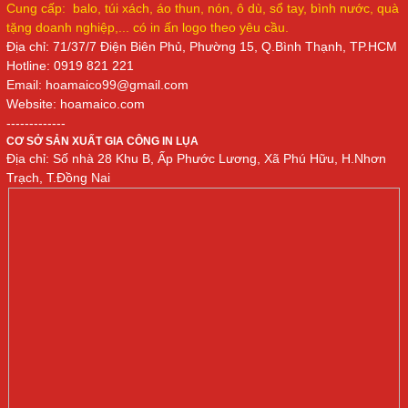
Cung cấp: balo, túi xách, áo thun, nón, ô dù, sổ tay, bình nước, quà
tặng doanh nghiệp,... có in ấn logo theo yêu cầu.
Địa chỉ: 71/37/7 Điện Biên Phủ, Phường 15, Q.Bình Thạnh, TP.HCM
Hotline: 0919 821 221
Email: hoamai
co
99@gmail.com
Website: hoamaico.com
-------------
CƠ SỞ SẢN XUẤT GIA CÔNG IN LỤA
Địa chỉ: Số nhà 28 Khu B, Ấp Phước Lương, Xã Phú Hữu, H.Nhơn
Trạch, T.Đồng Nai