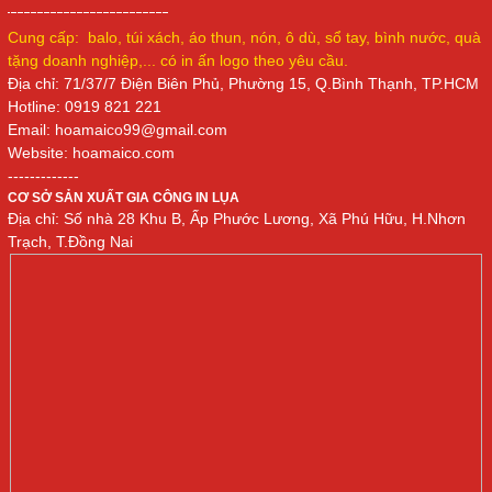
Cung cấp: balo, túi xách, áo thun, nón, ô dù, sổ tay, bình nước, quà
tặng doanh nghiệp,... có in ấn logo theo yêu cầu.
Địa chỉ: 71/37/7 Điện Biên Phủ, Phường 15, Q.Bình Thạnh, TP.HCM
Hotline: 0919 821 221
Email: hoamai
co
99@gmail.com
Website: hoamaico.com
-------------
CƠ SỞ SẢN XUẤT GIA CÔNG IN LỤA
Địa chỉ: Số nhà 28 Khu B, Ấp Phước Lương, Xã Phú Hữu, H.Nhơn
Trạch, T.Đồng Nai